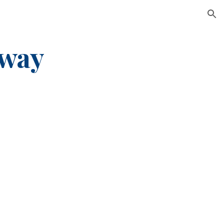
ion
gway