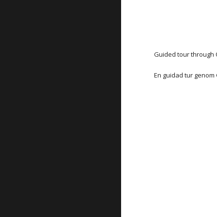
Guided tour through 
En guidad tur genom 