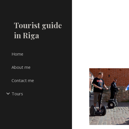
Sk
Tourist guide
in Riga
Home
About me
Contact me
Tours