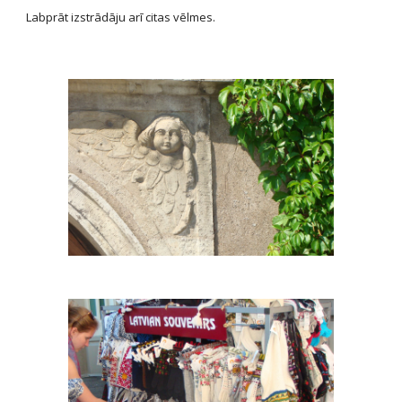
Labprāt izstrādāju arī citas vēlmes.